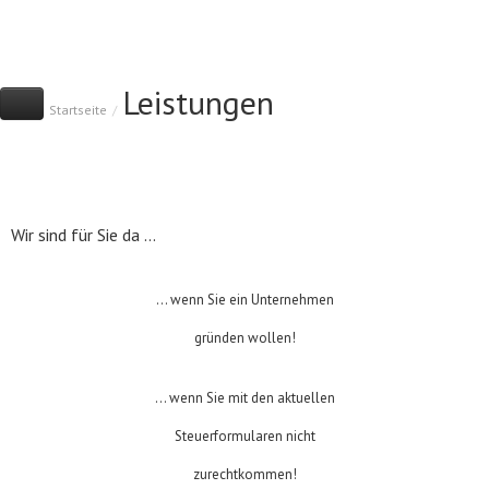
Leistungen
Home
Kanzlei
Leistungen
Startseite
/
Spektrum
Branchenschwerpunkte
Sofortmeldung
Jahresabschluss
Infothek
Existenzgründung
Kanzlei-News
Kontakt
Datenschutz
Steuererklärungen
Nachrichten zu Steuern
Landwirtschaftliche Buchstelle
Wir sind für Sie da ...
So bucht man heute - Video
Dat
Finanzbuchhaltung |
Deutscher Steuerberaterverban
Betriebswirtsch. Ber.
Steuerberaterkammer
Erben & Schenken
... wenn Sie ein Unternehmen
Lohn- & Gehaltsabrechnung
gründen wollen!
Unternehmensberatung
... wenn Sie mit den aktuellen
Steuerformularen nicht
zurechtkommen!