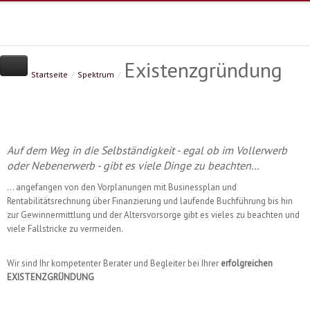
Existenzgründung
Home
Kanzlei
Leistungen
Startseite
/
Spektrum
/
Spektrum
Branchenschwerpunkte
Sofortmeldung
Jahresabschluss
Infothek
Existenzgründung
Kanzlei-News
Kontakt
Datenschutz
Steuererklärungen
Nachrichten zu Steuern
Landwirtschaftliche Buchstelle
Auf dem Weg in die Selbständigkeit - egal ob im Vollerwerb
So bucht man heute - Video
Dat
Finanzbuchhaltung |
Deutscher Steuerberaterverban
oder Nebenerwerb - gibt es viele Dinge zu beachten...
Betriebswirtsch. Ber.
Steuerberaterkammer
... angefangen von den Vorplanungen mit Businessplan und
Erben & Schenken
Rentabilitätsrechnung über Finanzierung und laufende Buchführung bis hin
Lohn- & Gehaltsabrechnung
zur Gewinnermittlung und der Altersvorsorge gibt es vieles zu beachten und
Unternehmensberatung
viele Fallstricke zu vermeiden.
Wir sind Ihr kompetenter Berater und Begleiter bei Ihrer
erfolgreichen
EXISTENZGRÜNDUNG