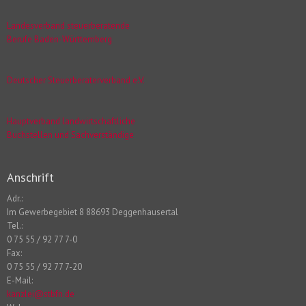
Landesverband steuerberatende
Berufe Baden-Württemberg
Deutscher Steuerberaterverband e.V.
Hauptverband landwirtschaftliche
Buchstellen und Sachverständige
Anschrift
Adr.:
Im Gewerbegebiet 8 88693 Deggenhausertal
Tel.:
0 75 55 / 92 77 7-0
Fax:
0 75 55 / 92 77 7-20
E-Mail:
kanzlei@stbfn.de