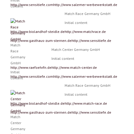
Initial
http://www.sensitiefe.com
http://www.salemer-werbewerkstatt.de
content
Match Race Germany GmbH
Initial content
http://www.biolandhof-steidle.de
http://www.matchrace.de
http://www.gasthaus-zum-sternen.de
http://www.sensitiefe.de
Match
Match Center Germany GmbH
Race
Germany
Initial content
GmbH
http://www.raefoehrfn.de
http://www.match-center.de
Initial
http://www.sensitiefe.com
http://www.salemer-werbewerkstatt.de
content
Match Race Germany GmbH
Initial content
http://www.biolandhof-steidle.de
http://www.match-race.de
http://www.gasthaus-zum-sternen.de
http://www.sensitiefe.de
Match
Center
Germany