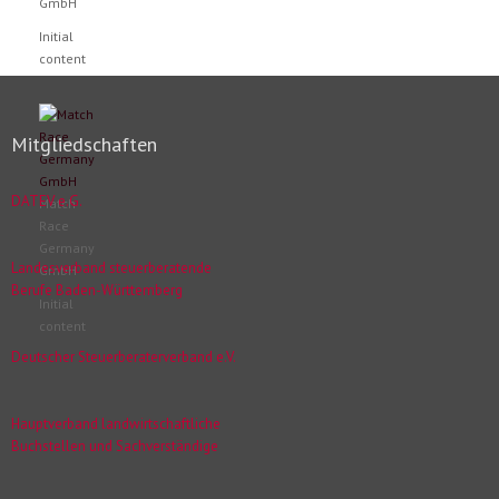
GmbH
Initial
content
Mitgliedschaften
DATEV e.G.
Match
Race
Germany
Landesverband steuerberatende
GmbH
Berufe Baden-Württemberg
Initial
content
Deutscher Steuerberaterverband e.V.
Hauptverband landwirtschaftliche
Buchstellen und Sachverständige