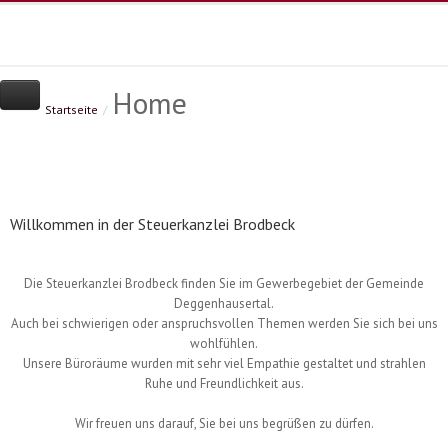
Home
Kanzlei
Leistungen
Home
Startseite
/
Spektrum
Branchenschwerpunkte
Sofortmeldung
Jahresabschluss
Infothek
Existenzgründung
Kanzlei-News
Kontakt
Datenschutz
Steuererklärungen
Nachrichten zu Steuern
Landwirtschaftliche Buchstelle
So bucht man heute - Video
Dat
Willkommen in der Steuerkanzlei Brodbeck
Finanzbuchhaltung |
Deutscher Steuerberaterverban
Betriebswirtsch. Ber.
Steuerberaterkammer
Erben & Schenken
Die Steuerkanzlei Brodbeck finden Sie im Gewerbegebiet der Gemeinde
Lohn- & Gehaltsabrechnung
Deggenhausertal.
Unternehmensberatung
Auch bei schwierigen oder anspruchsvollen Themen werden Sie sich bei uns
wohlfühlen.
Unsere Büroräume wurden mit sehr viel Empathie gestaltet und strahlen
Ruhe und Freundlichkeit aus.
Wir freuen uns darauf, Sie bei uns begrüßen zu dürfen.