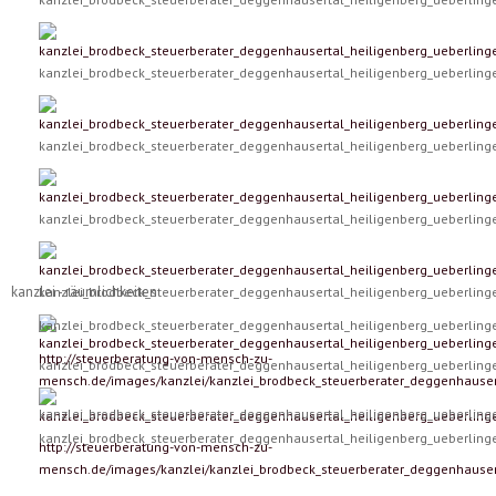
kanzlei_brodbeck_steuerberater_deggenhausertal_heiligenberg_ueberlin
kanzlei_brodbeck_steuerberater_deggenhausertal_heiligenberg_ueberlin
kanzlei_brodbeck_steuerberater_deggenhausertal_heiligenberg_ueberlin
kanzlei - räumlichkeiten
kanzlei_brodbeck_steuerberater_deggenhausertal_heiligenberg_ueberlin
kanzlei_brodbeck_steuerberater_deggenhausertal_heiligenberg_ueberlin
http://steuerberatung-von-mensch-zu-
kanzlei_brodbeck_steuerberater_deggenhausertal_heiligenberg_ueberlin
mensch.de/images/kanzlei/kanzlei_brodbeck_steuerberater_deggenhauser
kanzlei_brodbeck_steuerberater_deggenhausertal_heiligenberg_ueberlin
kanzlei_brodbeck_steuerberater_deggenhausertal_heiligenberg_ueberlin
http://steuerberatung-von-mensch-zu-
mensch.de/images/kanzlei/kanzlei_brodbeck_steuerberater_deggenhauser