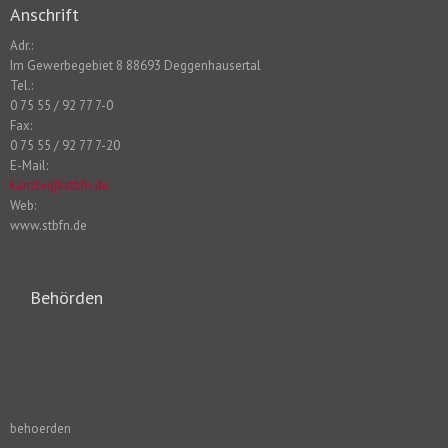
Anschrift
Adr.:
Im Gewerbegebiet 8 88693 Deggenhausertal
Tel.:
0 75 55 / 92 77 7-0
Fax:
0 75 55 / 92 77 7-20
E-Mail:
kanzlei@stbfn.de
Web:
www.stbfn.de
Behörden
behoerden